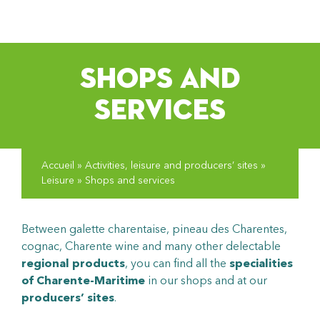
pLetter
SHOPS AND
SERVICES
Accueil
»
Activities, leisure and producers’ sites
»
Leisure
»
Shops and services
Between galette charentaise, pineau des Charentes,
cognac, Charente wine and many other delectable
regional products
, you can find all the
specialities
of Charente-Maritime
in our shops and at our
producers’ sites
.