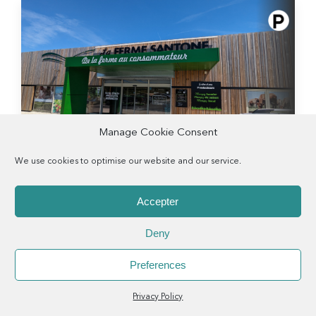
Manage Cookie Consent
We use cookies to optimise our website and our service.
SAINT-GEORGES-DES-COTEAUX
La Ferme Santone
Accepter
Deny
Preferences
Menu
Rechercher
Menu
Reche
Privacy Policy