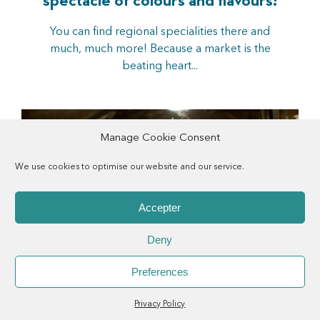
spectacle of colours and flavours!
You can find regional specialities there and
much, much more! Because a market is the
beating heart...
Manage Cookie Consent
We use cookies to optimise our website and our service.
Accepter
Deny
PINEAU DES CHARENTES AND COGNAC
Preferences
Menu
Rechercher
Menu
Reche
Privacy Policy